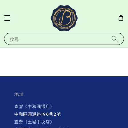
搜尋
地址
直營《中和圓通店》
中和區圓通路198巷2號
直營《土城中央店》