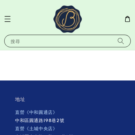
搜尋
地址
直營《中和圓通店》
中和區圓通路198巷2號
直營《土城中央店》