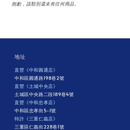
抱歉，該類別還未有任何商品。
地址
直營《中和圓通店》
中和區圓通路198巷2號
直營《土城中央店》
土城區中央路二段189巷4號
直營《中和忠孝店》
中和區忠孝街5-1號
特許《三重仁義店》
三重區仁義街228巷1號